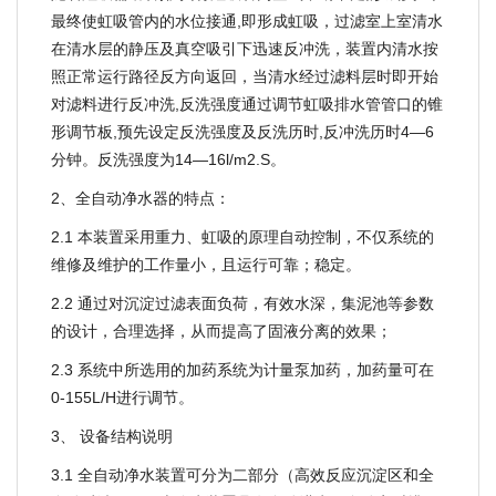
最终使虹吸管内的水位接通,即形成虹吸，过滤室上室清水
在清水层的静压及真空吸引下迅速反冲洗，装置内清水按
照正常运行路径反方向返回，当清水经过滤料层时即开始
对滤料进行反冲洗,反洗强度通过调节虹吸排水管管口的锥
形调节板,预先设定反洗强度及反洗历时,反冲洗历时4—6
分钟。反洗强度为14—16l/m2.S。
2、全自动净水器的特点：
2.1 本装置采用重力、虹吸的原理自动控制，不仅系统的
维修及维护的工作量小，且运行可靠；稳定。
2.2 通过对沉淀过滤表面负荷，有效水深，集泥池等参数
的设计，合理选择，从而提高了固液分离的效果；
2.3 系统中所选用的加药系统为计量泵加药，加药量可在
0-155L/H进行调节。
3、 设备结构说明
3.1 全自动净水装置可分为二部分（高效反应沉淀区和全