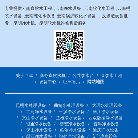
专业提供
云南直饮水工程
,
云南净水设备
,
云南软化水工程
,
云南桶
装水设备
,
云南纯化水设备
云南锅炉软化水设备
，反渗透设备批
发，昆明净水机、昆明软水机维修售后服务
关于巨津
商务直饮水机
公共饮水台
直饮水工程
设备中心
巨津售后
网站地图
昆明水处理设备
曲靖水处理设备
大理水处理设备
红河净水设备
玉溪净水设备
丽江净水设备
文山净水设备
楚雄净水设备
西双版纳净水设备
昭通净水设备
德宏净水设备
普洱净水设备
保山净水设备
临沧净水设备
迪庆净水设备
怒江净水设备
弥勒净水设备
安宁净水设备