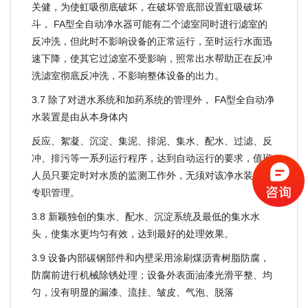
关健，为使虹吸彻底破坏，在破坏管底部设置虹吸破坏
斗， FA型全自动净水器可能有二个滤室同时进行滤室的
反冲洗，但此时不影响设备的正常运行，至时运行水面迅
速下降，使其它过滤室不受影响，照常出水帮助正在反冲
洗滤室彻底反冲洗，不影响整体设备的出力。
3.7 除了对进水系统和加药系统的管理外， FA型全自动净
水装置是由从本身体内
反应、絮凝、沉淀、集泥、排泥、集水、配水、过滤、反
冲、排污等一系列运行程序，达到自动运行的要求，值班
人员只要定时对水质的监测工作外，无须对该净水装置作
专职管理。
3.8 新颖独创的集水、配水、沉淀系统及最低的集水水
头，使集水更均匀有效，达到最好的处理效果。
3.9 设备内部碳钢部件和内壁采用涂刷煤沥青树脂防腐，
防腐前进行机械除锈处理；设备外表面油漆光滑平整、均
匀，没有明显的漏漆、流挂、皱皮、气泡、脱落