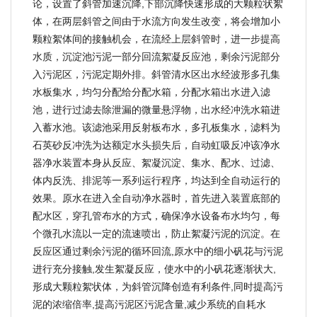
论，设置了斜管加速沉降,下部沉降快速形成的大颗粒状絮
体，在两层斜管之间由于水流方向发生改变，将会增加小
颗粒絮体间的接触机会，在流经上层斜管时，进一步提高
水质，沉淀池污泥一部分回流絮凝反应池，剩余污泥部分
入污泥区，污泥定期外排。斜管清水区出水经波形多孔集
水板集水，均匀分配给分配水箱，分配水箱出水进入滤
池，进行过滤去除泄漏的微量悬浮物，出水经冲洗水箱进
入蓄水池。该滤池采用反射板布水，多孔板集水，滤料为
石英砂反冲洗为达额定水头损失后，自动虹吸反冲该净水
器净水装置本身从反应、絮凝沉淀、集水、配水、过滤、
体内反洗、排泥等一系列运行程序，均达到全自动运行的
效果。原水在进入全自动净水器时，首先进入装置底部的
配水区，穿孔管布水的方式，确保净水设备布水均匀，每
个微孔水流以一定的流速喷出，防止絮凝污泥的沉淀。在
反应区通过剩余污泥的循环回流,原水中的细小矾花与污泥
进行充分接触,发生絮凝反应，使水中的小矾花逐渐状大,
形成大颗粒絮状体，为斜管沉降创造有利条件,同时提高污
泥的浓缩倍率,提高污泥区污泥含量,减少系统的自耗水