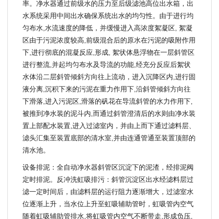
率。净水器通过前级水的压力至后级滤池高位出水箱，出
水系统采用中间出水确保系统出水的均匀性。由于进行均
匀布水,水流速度的降低，并缓慢进入高浓度絮凝区, 絮凝
区由于污泥浓度较高,前级混合后的原水在污泥的吸附作用
下,进行彻底的混凝反应,形成, 絮状体悬浮物在一层斜管区
进行整流,并起均匀布水及导流的功能,经充分反应后絮状
水体沿二层斜管倾斜方向往上流动，进入沉降区内,进行固
液分离,沉积下来的污泥在重力作用下,沿斜管倾斜方向往
下滑落,进入污泥区,滑落的矾花在导流斜管的水力作用下,
被推到净水装的泥斗内,而通过斜管澄清后的水则由净水装
置上部配水装置,进入过滤室内，并由上而下通过滤料层、
滤头汇集至装置底部的清水室,并由连通管通至装置顶部的
清水池。
设备排泥：全自动净水器斜管区沉淀下的泥渣，经排泥阀
定时排泥。反冲洗虹吸排污：斜管沉淀区出水经滤料层过
滤一定时间后，由滤料层的运行阻力逐渐增大，过滤室水
位逐渐上升，当水位上升至虹吸辅助管时，虹吸管内空气
随着虹吸辅助管排水,将虹吸管内空气不断带走,形成负压,