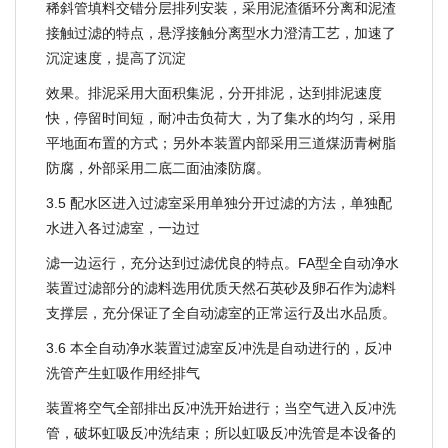
稀斜管填料交错分层排列安装，采用泥渣循环分离和泥渣
接触过滤的特点，悬浮接触分离型水力澄清工艺，加速了
沉淀速度，提高了沉淀
效果。排泥采用大面积集泥，分开排泥，达到排泥速度
快，停留时间短，耐冲击负荷大，为了集水的均匀，采用
平地面布置的方式；另外本装置内部采用三道煤沥青树脂
防腐，外部采用二底二面油漆防腐。
3.5 配水区进入过滤室采用单独分开过滤的方法，单独配
水进入各过滤室，一边过
滤一边运行，充分达到过滤优良的特点。FA型全自动净水
装置过滤部分的滤料选用优质天然石英砂及卵石作为滤料
支撑层，充分保证了全自动滤室的正常运行及出水品质。
3.6 本全自动净水装置过滤室反冲洗是自动进行的，反冲
洗管产生虹吸作用经排气
装置将空气全部排出反冲洗开始进行；当空气进入反冲洗
管，破坏虹吸反冲洗结束；所以虹吸反冲洗管是本设备的